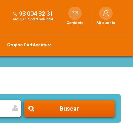
93 004 32 31
Red fija sin coste adicional
Contacto
Mi cuenta
Grupos PortAventura
Buscar