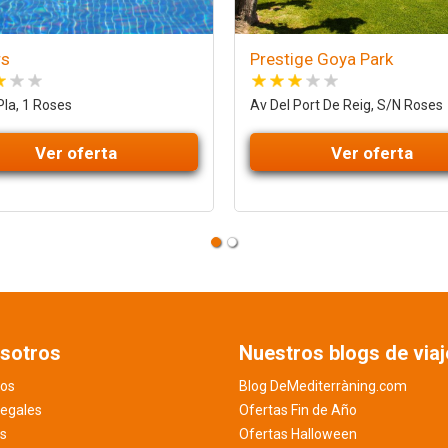
rs
Prestige Goya Park
la, 1 Roses
Av Del Port De Reig, S/N Roses
Ver oferta
Ver oferta
sotros
Nuestros blogs de viaj
os
Blog DeMediterràning.com
legales
Ofertas Fin de Año
es
Ofertas Halloween