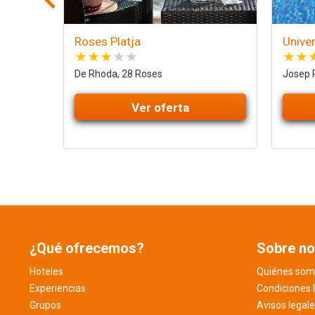
Roses Platja
Unive
De Rhoda, 28 Roses
Josep P
Ver oferta
¿Qué ofrecemos?
Sobre no
Hoteles
Quiénes som
Experiencias
Condiciones 
Grupos
Avisos legal