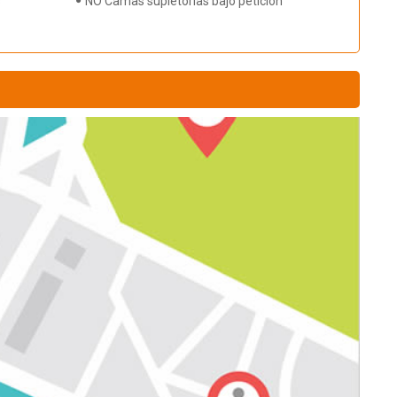
s
NO Camas supletorias bajo petición