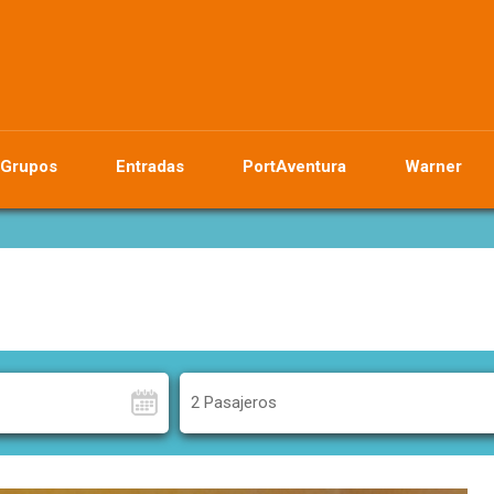
Grupos
Entradas
PortAventura
Warner
2 Pasajeros