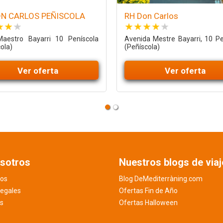
ON CARLOS PEÑISCOLA
RH Don Carlos
Maestro Bayarri 10 Peníscola
Avenida Mestre Bayarri, 10 Pe
ola)
(Peñíscola)
Ver oferta
Ver oferta
sotros
Nuestros blogs de viaj
os
Blog DeMediterràning.com
legales
Ofertas Fin de Año
es
Ofertas Halloween