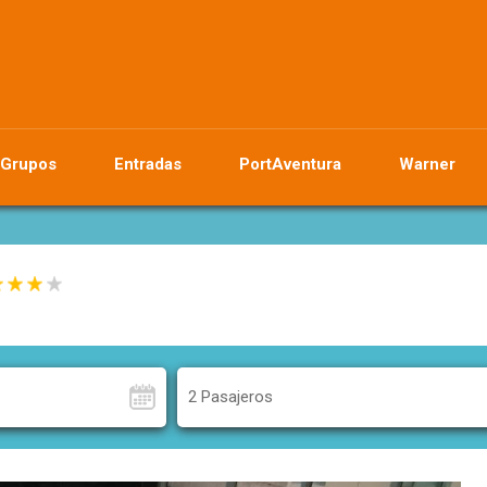
Grupos
Entradas
PortAventura
Warner
2 Pasajeros