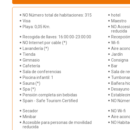
NO Número total de habitaciones: 315
hotel
Visa
Maestro
Playa: 0,05 Km.
NO Accesi
reducida
Recogida de llaves: 16:00:00-23:00:00
Recepción
NO Internet por cable (*)
Wi-fi
Lavandería (*)
Aire acon
Tienda
Jardín
Gimnasio
Consigna
Cafetería
Bar
Sala de conferencias
Sala de re
Piscina infantil: 1
Tumbona
Sauna (*)
Bañera hi
Spa (*)
Desayuno 
Pensión completa sin bebidas
Estableci
Spain - Safe Tourism Certified
NO Número
Secador
NO Wi-fi
Minibar
Aire acond
Accesible para personas de movilidad
NO Habita
reducida