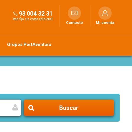
93 004 32 31
Red fija sin coste adicional
Contacto
Mi cuenta
Grupos PortAventura
Buscar