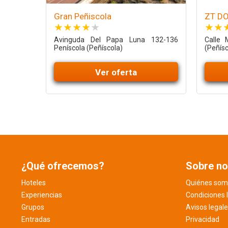
Gran Peñiscola
ZT D
Avinguda Del Papa Luna 132-136
Calle 
Peníscola (Peñíscola)
(Peñísc
Ver oferta
¿Qué ofrecemos?
Sobre no
Hoteles
Quiénes som
Experiencias
Condiciones 
Grupos
Avisos legal
Entradas
Privacidad