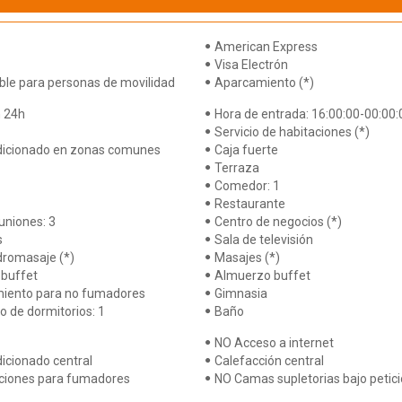
American Express
Visa Electrón
ble para personas de movilidad
Aparcamiento (*)
 24h
Hora de entrada: 16:00:00-00:00:
Servicio de habitaciones (*)
dicionado en zonas comunes
Caja fuerte
Terraza
Comedor: 1
Restaurante
uniones: 3
Centro de negocios (*)
s
Sala de televisión
dromasaje (*)
Masajes (*)
buffet
Almuerzo buffet
miento para no fumadores
Gimnasia
 de dormitorios: 1
Baño
NO Acceso a internet
icionado central
Calefacción central
ciones para fumadores
NO Camas supletorias bajo petic