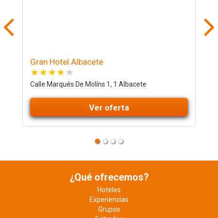
Gran Hotel Albacete
P
Calle Marqués De Molíns 1, 1 Albacete
C
Ver oferta
¿Qué ofrecemos?
Hoteles
Experiencias
Grupos