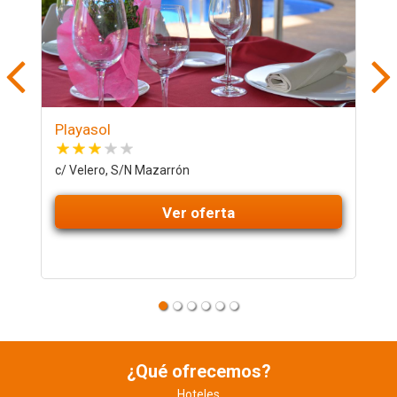
Playasol
B
c/ Velero, S/N Mazarrón
P
Ver oferta
¿Qué ofrecemos?
Hoteles