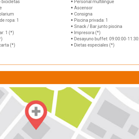
 bicicletas
Personal multilingüe
e
Ascensor
olarium
Consigna
de ropa: 1
Piscina privada: 1
Snack / Bar junto piscina
r: 1 (*)
Impresora (*)
*)
Desayuno buffet: 09:00:00-11:30
carta (*)
Dietas especiales (*)