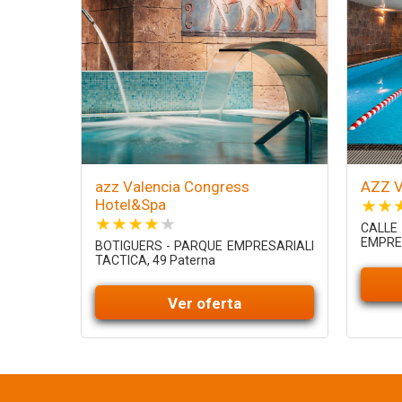
azz Valencia Congress
AZZ V
Hotel&Spa
CALL
EMPRES
BOTIGUERS - PARQUE EMPRESARIALl
TACTICA, 49 Paterna
Ver oferta