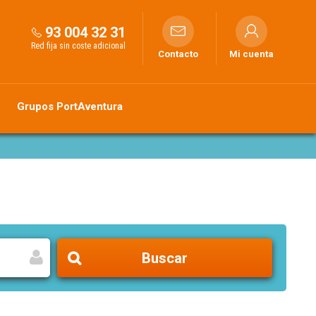
93 004 32 31
Red fija sin coste adicional
Contacto
Mi cuenta
Grupos PortAventura
Buscar