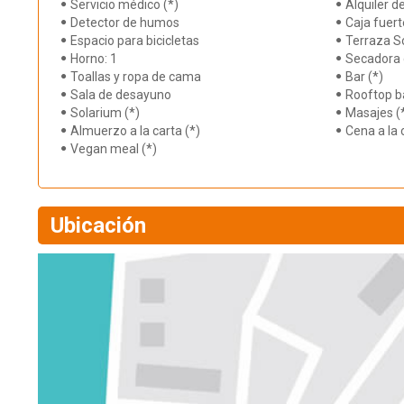
Servicio médico (*)
Alquiler de
Detector de humos
Caja fuert
Espacio para bicicletas
Terraza S
Horno: 1
Secadora 
Toallas y ropa de cama
Bar (*)
Sala de desayuno
Rooftop ba
Solarium (*)
Masajes (
Almuerzo a la carta (*)
Cena a la 
Vegan meal (*)
Ubicación