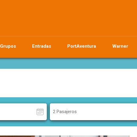
Grupos
Entradas
PortAventura
Warner
2 Pasajeros