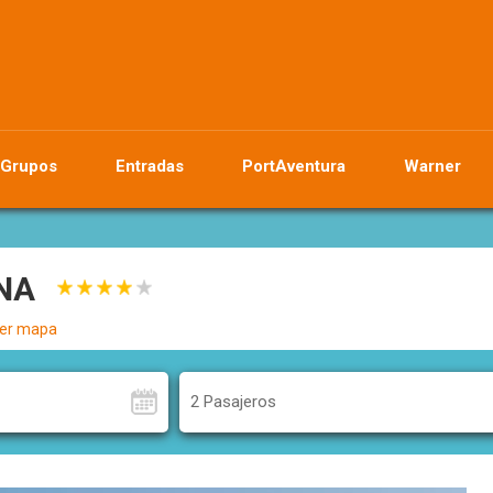
Grupos
Entradas
PortAventura
Warner
NA
er mapa
2 Pasajeros