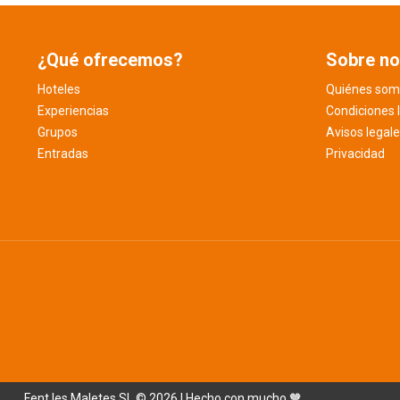
¿Qué ofrecemos?
Sobre no
Hoteles
Quiénes som
Experiencias
Condiciones 
Grupos
Avisos legal
Entradas
Privacidad
Fent les Maletes SL © 2026 | Hecho con mucho 🧡