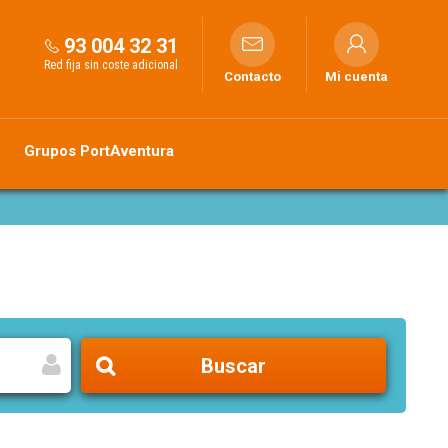
93 004 32 31
Red fija sin coste adicional
Contacto
Mi cuenta
Grupos PortAventura
Buscar