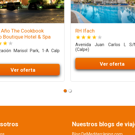
e Año The Cookbook
RH Ifach
o Boutique Hotel & Spa
Avenida Juan Carlos I, S/
(Calpe)
zación Marisol Park, 1-A Calp
Ver oferta
Ver oferta
sotros
Nuestros blogs de viaj
os
Blog DeMediterràning.com