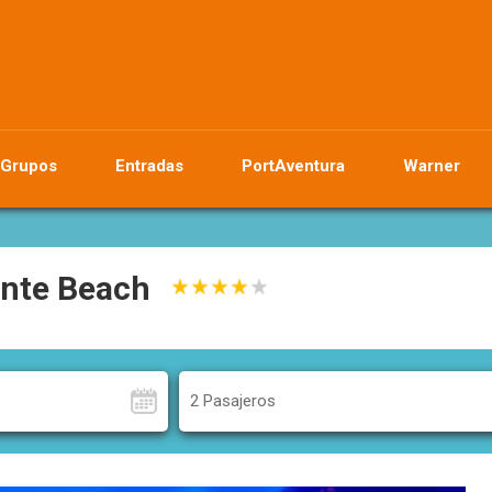
Grupos
Entradas
PortAventura
Warner
ante Beach
2 Pasajeros