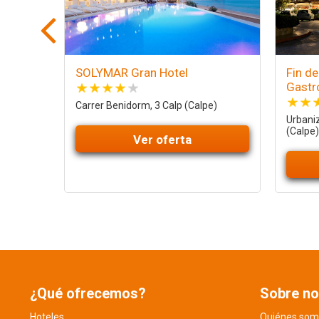
SOLYMAR Gran Hotel
Fin d
Gastr
Carrer Benidorm, 3 Calp (Calpe)
Urbani
(Calpe)
Ver oferta
¿Qué ofrecemos?
Sobre no
Hoteles
Quiénes som