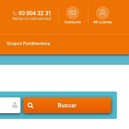
93 004 32 31
Red fija sin coste adicional
Contacto
Mi cuenta
Grupos PortAventura
Buscar