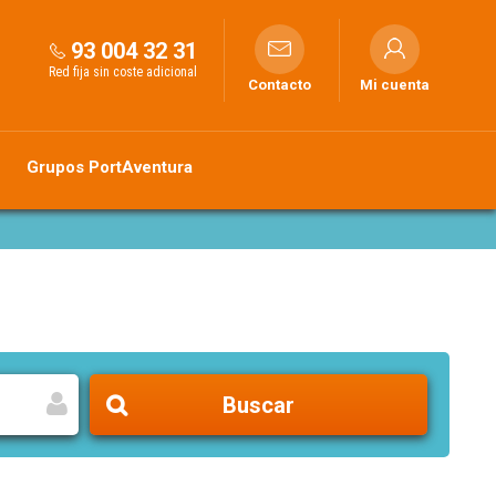
93 004 32 31
Red fija sin coste adicional
Contacto
Mi cuenta
Grupos PortAventura
Buscar