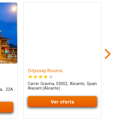
Odyssey Rooms
Occiden
Carrer Gravina, 03002, Alicante, Spain
Calle 
Alacant (Alicante)
Alacant 
ca, 22A
Ver oferta