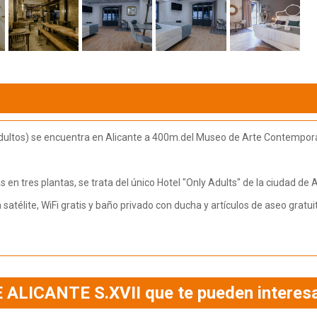
 adultos) se encuentra en Alicante a 400m.del Museo de Arte Contemporá
en tres plantas, se trata del único Hotel "Only Adults" de la ciudad de A
satélite, WiFi gratis y baño privado con ducha y artículos de aseo gratui
E ALICANTE S.XVII que te pueden interes