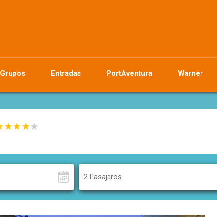
Grupos
Entradas
PortAventura
Warner
2 Pasajeros