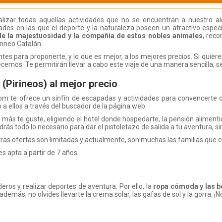
lizar todas aquellas actividades que no se encuentran a nuestro alc
des en las que el deporte y la naturaleza poseen un atractivo especi
de la majestuosidad y la compañía de estos nobles animales
, reco
rineo Catalán.
s para proponerte, y lo que es mejor, a los mejores precios. Si quiere
cemos. Te permitirán llevar a cabo este viaje de una manera sencilla, 
 (Pirineos) al mejor precio
om te ofrece un sinfín de escapadas y actividades para convencerte de
 a ellos a través del buscador de la página web.
 más te guste, eligiendo el hotel donde hospedarte, la pensión alimen
ás todo lo necesario para dar el pistoletazo de salida a tu aventura, si
tras ofertas son limitadas y actualmente, son muchas las familias que e
es apta a partir de 7 años.
deros y realizar deportes de aventura. Por ello, la
ropa cómoda y las b
emás, no olvides llevarte la crema solar, las gafas de sol y la gorra. ¡No