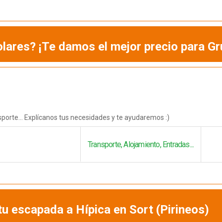
lares? ¡Te damos el mejor precio para Gr
porte... Explícanos tus necesidades y te ayudaremos :)
Transporte, Alojamiento, Entradas....
 escapada a Hípica en Sort (Pirineos)