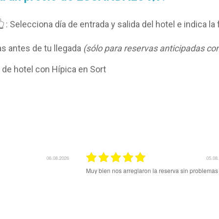
👆
: Selecciona día de entrada y salida del hotel e indica la
s antes de tu llegada
(sólo para reservas anticipadas con
 de hotel con Hípica en Sort
03.08.2026
03.08
de una sóla vez
Todo bien y rápido