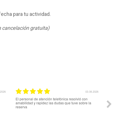
 fecha para tu actividad.
 cancelación gratuita)
.2026
01.08.2026
Sí, muchas gracias
Si. Buen ser