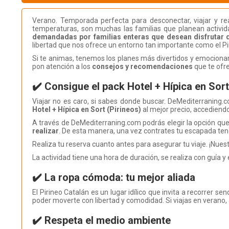
Verano. Temporada perfecta para desconectar, viajar y rea
temperaturas, son muchas las familias que planean activida
demandadas por familias enteras que desean disfrutar 
libertad que nos ofrece un entorno tan importante como el Pi
Si te animas, tenemos los planes más divertidos y emocionante
pon atención a los
consejos y recomendaciones
que te ofre
✔️ Consigue el pack Hotel + Hípica en Sort
Viajar no es caro, si sabes donde buscar. DeMediterraning.c
Hotel + Hípica en Sort (Pirineos)
al mejor precio, accediendo
A través de DeMediterraning.com podrás elegir la opción que
realizar
. De esta manera, una vez contrates tu escapada tendr
Realiza tu reserva cuanto antes para asegurar tu viaje. ¡Nues
La actividad tiene una hora de duración, se realiza con guía y 
✔️ La ropa cómoda: tu mejor aliada
El Pirineo Catalán es un lugar idílico que invita a recorrer sen
poder moverte con libertad y comodidad. Si viajas en verano, ad
✔️ Respeta el medio ambiente