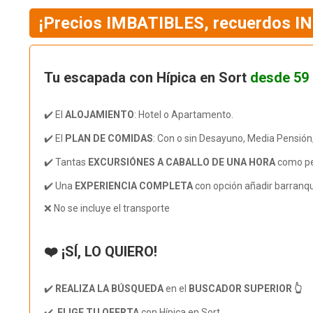
¡Precios IMBATIBLES, recuerdos I
Tu escapada con Hípica en Sort
desde 59
✔️ El
ALOJAMIENTO
: Hotel o Apartamento.
✔️ El
PLAN DE COMIDAS
: Con o sin Desayuno, Media Pensión
✔️ Tantas
EXCURSIÓNES A CABALLO DE UNA HORA
como per
✔️ Una
EXPERIENCIA COMPLETA
con opción añadir barranqu
❌ No se incluye el transporte
❤️ ¡SÍ, LO QUIERO!
✔️
REALIZA LA BÚSQUEDA
en el
BUSCADOR SUPERIOR 👆
✔️
ELIGE TU OFERTA
con Hípica en Sort