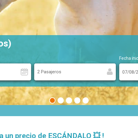
eos)
Fecha inic
2 Pasajeros
t a un precio de ESCÁNDALO 💥 !