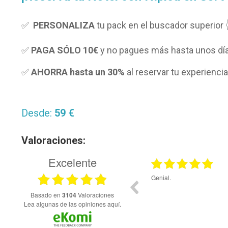
✅
PERSONALIZA
tu pack en el buscador superior 
✅
PAGA SÓLO
10€
y no pagues más hasta unos día
✅
AHORRA hasta un 30%
al reservar tu experiencia
Desde:
59 €
Valoraciones:
Excelente
03.08.2026
rsonal de atención telefónica resolvió con
Me gustaría hacer el pago 
lidad y rapidez las dudas que tuve sobre la
va
basado en
3104
Valoraciones
Lea algunas de las opiniones aquí.