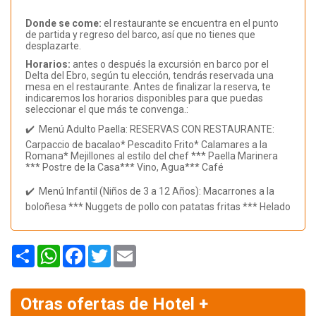
Donde se come:
el restaurante se encuentra en el punto
de partida y regreso del barco, así que no tienes que
desplazarte.
Horarios:
antes o después la excursión en barco por el
Delta del Ebro, según tu elección, tendrás reservada una
mesa en el restaurante. Antes de finalizar la reserva, te
indicaremos los horarios disponibles para que puedas
seleccionar el que más te convenga.:
✔️ Menú Adulto Paella: RESERVAS CON RESTAURANTE:
Carpaccio de bacalao* Pescadito Frito* Calamares a la
Romana* Mejillones al estilo del chef *** Paella Marinera
*** Postre de la Casa*** Vino, Agua*** Café
✔️ Menú Infantil (Niños de 3 a 12 Años): Macarrones a la
boloñesa *** Nuggets de pollo con patatas fritas *** Helado
Share
WhatsApp
Facebook
Twitter
Email
Otras ofertas de Hotel +