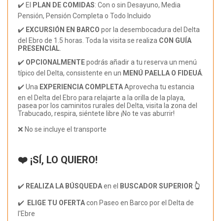
✔️ El
PLAN DE COMIDAS
: Con o sin Desayuno, Media
Pensión, Pensión Completa o Todo Incluido
✔️
EXCURSIÓN EN BARCO
por la desembocadura del Delta
del Ebro de 1.5 horas. Toda la visita se realiza
CON GUÍA
PRESENCIAL
.
✔️
OPCIONALMENTE
podrás añadir a tu reserva un menú
típico del Delta, consistente en un
MENÚ PAELLA O FIDEUÁ
.
✔️ Una
EXPERIENCIA COMPLETA
Aprovecha tu estancia
en el Delta del Ebro para relajarte a la orilla de la playa,
pasea por los caminitos rurales del Delta, visita la zona del
Trabucado, respira, siéntete libre ¡No te vas aburrir!
❌ No se incluye el transporte
❤️ ¡SÍ, LO QUIERO!
✔️
REALIZA LA BÚSQUEDA
en el
BUSCADOR SUPERIOR 👆
✔️
ELIGE TU OFERTA
con Paseo en Barco por el Delta de
l'Ebre