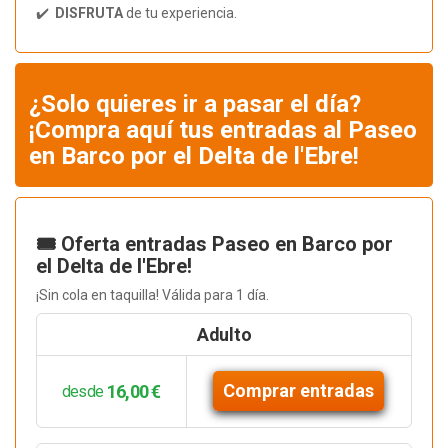
✔️
DISFRUTA
de tu experiencia.
¿Solo quieres ir a pasar el día?
¡Compra aquí tus entradas al Paseo
en Barco por el Delta de l'Ebre!
🎟️ Oferta entradas Paseo en Barco por
el Delta de l'Ebre!
¡Sin cola en taquilla! Válida para 1 día.
Adulto
Comprar entradas
16,00 €
desde