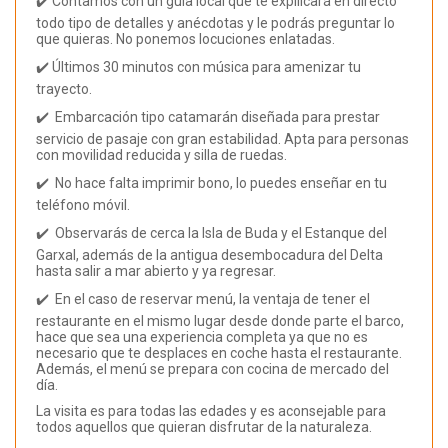
✔️ Contamos con un guía local que te expliicará en directo
todo tipo de detalles y anécdotas y le podrás preguntar lo
que quieras. No ponemos locuciones enlatadas.
✔️ Últimos 30 minutos con música para amenizar tu
trayecto.
✔️ Embarcación tipo catamarán diseñada para prestar
servicio de pasaje con gran estabilidad. Apta para personas
con movilidad reducida y silla de ruedas.
✔️ No hace falta imprimir bono, lo puedes enseñar en tu
teléfono móvil.
✔️ Observarás de cerca la Isla de Buda y el Estanque del
Garxal, además de la antigua desembocadura del Delta
hasta salir a mar abierto y ya regresar.
✔️ En el caso de reservar menú, la ventaja de tener el
restaurante en el mismo lugar desde donde parte el barco,
hace que sea una experiencia completa ya que no es
necesario que te desplaces en coche hasta el restaurante.
Además, el menú se prepara con cocina de mercado del
día.
La visita es para todas las edades y es aconsejable para
todos aquellos que quieran disfrutar de la naturaleza.