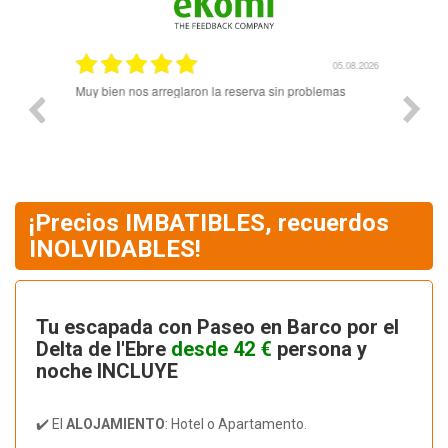
.08.2026
05.08.2026
Muy bien nos arreglaron la reserva sin problemas
El pers
amabili
reserv
¡Precios IMBATIBLES, recuerdos
INOLVIDABLES!
Tu escapada con Paseo en Barco por el
Delta de l'Ebre
desde 42 €
persona y
noche INCLUYE
✔️ El
ALOJAMIENTO
: Hotel o Apartamento.