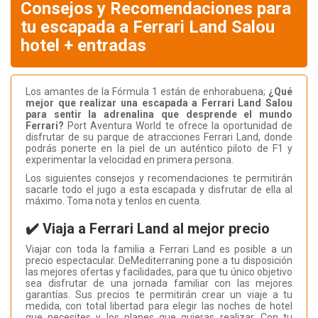
Consejos y Recomendaciones para
tu escapada a Ferrari Land Salou
hotel + entradas
Los amantes de la Fórmula 1 están de enhorabuena;
¿Qué
mejor que realizar una escapada a Ferrari Land Salou
para sentir la adrenalina que desprende el mundo
Ferrari?
Port Aventura World te ofrece la oportunidad de
disfrutar de su parque de atracciones Ferrari Land, donde
podrás ponerte en la piel de un auténtico piloto de F1 y
experimentar la velocidad en primera persona.
Los siguientes consejos y recomendaciones te permitirán
sacarle todo el jugo a esta escapada y disfrutar de ella al
máximo. Toma nota y tenlos en cuenta.
✔️ Viaja a Ferrari Land al mejor precio
Viajar con toda la familia a Ferrari Land es posible a un
precio espectacular. DeMediterraning pone a tu disposición
las mejores ofertas y facilidades, para que tu único objetivo
sea disfrutar de una jornada familiar con las mejores
garantías. Sus precios te permitirán crear un viaje a tu
medida, con total libertad para elegir las noches de hotel
que necesites y los planes que quieras realizar. Con tu