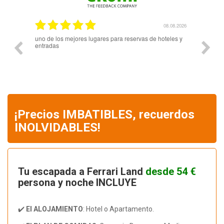
.08.2026
08.08.2026
uno de los mejores lugares para reservas de hoteles y
Genial.
entradas
¡Precios IMBATIBLES, recuerdos
INOLVIDABLES!
Tu escapada a Ferrari Land
desde 54 €
persona y noche INCLUYE
✔️
El ALOJAMIENTO
: Hotel o Apartamento.