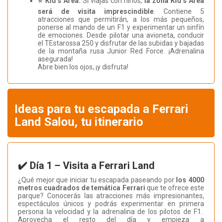
⭐ Kid’s Area:
Si viajas con niños,
la zona Kid’s Area
será de visita imprescindible
. Contiene 5
atracciones que permitirán, a los más pequeños,
ponerse al mando de un F1 y experimentar un sinfín
de emociones. Desde pilotar una avioneta, conducir
el TEstarossa 250 y disfrutar de las subidas y bajadas
de la montaña rusa Junior Red Force. ¡Adrenalina
asegurada!
Abre bien los ojos, ¡y disfruta!
Ideas para tu escapada a Ferrari
Land Salou, tu itinerario
✔️ Día 1 – Visita a Ferrari Land
¿Qué mejor que iniciar tu escapada paseando por
los 4000
metros cuadrados de temática Ferrari
que te ofrece este
parque? Conocerás las atracciones más impresionantes,
espectáculos únicos y podrás experimentar en primera
persona la velocidad y la adrenalina de los pilotos de F1.
Aprovecha el resto del día y empieza a