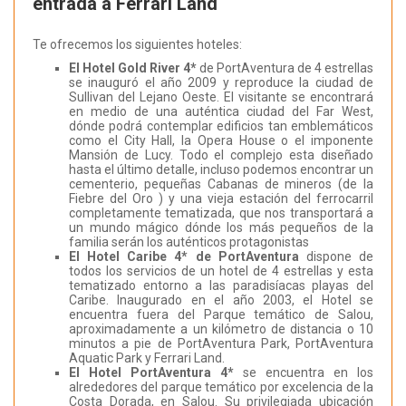
entrada a Ferrari Land
Te ofrecemos los siguientes hoteles:
El Hotel Gold River 4*
de PortAventura de 4 estrellas
se inauguró el año 2009 y reproduce la ciudad de
Sullivan del Lejano Oeste. El visitante se encontrará
en medio de una auténtica ciudad del Far West,
dónde podrá contemplar edificios tan emblemáticos
como el City Hall, la Opera House o el imponente
Mansión de Lucy. Todo el complejo esta diseñado
hasta el último detalle, incluso podemos encontrar un
cementerio, pequeñas Cabanas de mineros (de la
Fiebre del Oro ) y una vieja estación del ferrocarril
completamente tematizada, que nos transportará a
un mundo mágico dónde los más pequeños de la
familia serán los auténticos protagonistas
El Hotel Caribe 4* de PortAventura
dispone de
todos los servicios de un hotel de 4 estrellas y esta
tematizado entorno a las paradisíacas playas del
Caribe. Inaugurado en el año 2003, el Hotel se
encuentra fuera del Parque temático de Salou,
aproximadamente a un kilómetro de distancia o 10
minutos a pie de PortAventura Park, PortAventura
Aquatic Park y Ferrari Land.
El Hotel PortAventura 4*
se encuentra en los
alrededores del parque temático por excelencia de la
Costa Dorada, en Salou. Su privilegiada ubicación