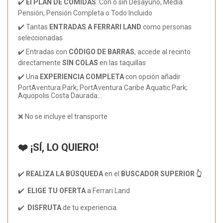
✔️
El PLAN DE COMIDAS
: Con o sin Desayuno, Media
Pensión, Pensión Completa o Todo Incluido
✔️ Tantas
ENTRADAS A FERRARI LAND
como personas
seleccionadas
✔️ Entradas con
CÓDIGO DE BARRAS
, accede al recinto
directamente
SIN COLAS
en las taquillas
✔️ Una
EXPERIENCIA COMPLETA
con opción añadir
PortAventura Park; PortAventura Caribe Aquatic Park;
Aquopolis Costa Daurada...
❌ No se incluye el transporte
❤️ ¡SÍ, LO QUIERO!
✔️
REALIZA LA BÚSQUEDA
en el
BUSCADOR SUPERIOR 👆
✔️
ELIGE TU OFERTA
a Ferrari Land
✔️
DISFRUTA
de tu experiencia.