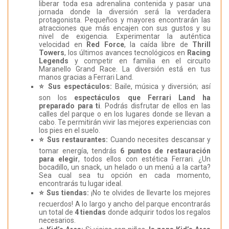
liberar toda esa adrenalina contenida y pasar una
jornada donde la diversión será la verdadera
protagonista. Pequeños y mayores encontrarán las
atracciones que más encajen con sus gustos y su
nivel de exigencia. Experimentar la auténtica
velocidad en
Red Force
, la caída libre de
Thrill
Towers
, los últimos avances tecnológicos en
Racing
Legends
y competir en familia en el circuito
Maranello Grand Race. La diversión está en tus
manos gracias a Ferrari Land.
⭐ Sus espectáculos:
Baile, música y diversión; así
son los
espectáculos que Ferrari Land ha
preparado para ti
. Podrás disfrutar de ellos en las
calles del parque o en los lugares donde se llevan a
cabo. Te permitirán vivir las mejores experiencias con
los pies en el suelo.
⭐ Sus restaurantes:
Cuando necesites descansar y
tomar energía, tendrás
6 puntos de restauración
para elegir
, todos ellos con estética Ferrari. ¿Un
bocadillo, un snack, un helado o un menú a la carta?
Sea cual sea tu opción en cada momento,
encontrarás tu lugar ideal.
⭐ Sus tiendas:
¡No te olvides de llevarte los mejores
recuerdos! A lo largo y ancho del parque encontrarás
un total de
4 tiendas
donde adquirir todos los regalos
necesarios.