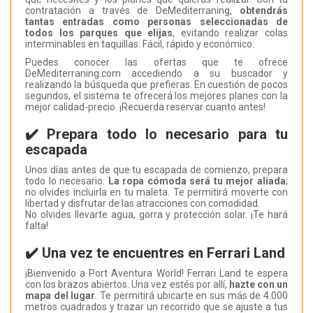
contratación a través de DeMediterraning,
obtendrás
tantas entradas como personas seleccionadas de
todos los parques que elijas
, evitando realizar colas
interminables en taquillas. Fácil, rápido y económico.
Puedes conocer las ofertas que te ofrece
DeMediterraning.com accediendo a su buscador y
realizando la búsqueda que prefieras. En cuestión de pocos
segundos, el sistema te ofrecerá los mejores planes con la
mejor calidad-precio. ¡Recuerda reservar cuanto antes!
✔️ Prepara todo lo necesario para tu
escapada
Unos días antes de que tu escapada de comienzo, prepara
todo lo necesario.
La ropa cómoda será tu mejor aliada
;
no olvides incluirla en tu maleta. Te permitirá moverte con
libertad y disfrutar de las atracciones con comodidad.
No olvides llevarte agua, gorra y protección solar. ¡Te hará
falta!
✔️ Una vez te encuentres en Ferrari Land
¡Bienvenido a Port Aventura World! Ferrari Land te espera
con los brazos abiertos. Una vez estés por allí,
hazte con un
mapa del lugar
. Te permitirá ubicarte en sus más de 4.000
metros cuadrados y trazar un recorrido que se ajuste a tus