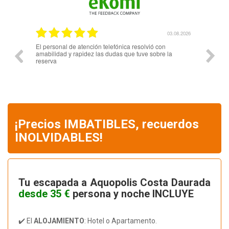
.08.2026
03.08.2026
s
El personal de atención telefónica resolvió con
Me gust
amabilidad y rapidez las dudas que tuve sobre la
reserva
¡Precios IMBATIBLES, recuerdos
INOLVIDABLES!
Tu escapada a Aquopolis Costa Daurada
desde 35 €
persona y noche INCLUYE
✔️ El
ALOJAMIENTO
: Hotel o Apartamento.