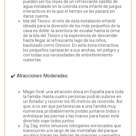
pueden ser los reyes de un refrescante castillo de
agua instalado en la colorida zona infantil de juegos
interactivos en la que el tiempo se les pasará sin
darse cuenta.
Isla del Tesoro: el reto de esta instalación infantil
ideada para la diversión de los más pequeños de la
casa es doble: la aventura de escalar hasta la cima
de la Isla del Tesoro y la experiencia de descender
hasta llegar al refrescante lago de los niños,
bautizado como Orinoco. En esta zona interactiva,
los pequeños camparán a sus anchas, sin peligro y
con todas sus necesidades de entretenimiento
cubiertas.
✔️ Atracciones Moderadas:
Magic Oval: una atracción única en España para toda
la familia. Hasta cuatro personas podrán subirse en
un flotador y recorrer los 45 metros de recorrido. Así
que, a no ser que pertenezcas a una familia muy
numerosa, probablemente podáis juntaros todos y
entrelazar las piernas y las manos para hacer este
divertido viaje todos juntos.
Zig Zag: estos sinuosos toboganes enroscados que
transcurren a lo largo de las montañas del parque
acuático hacen las delicias de mayores y pequeños