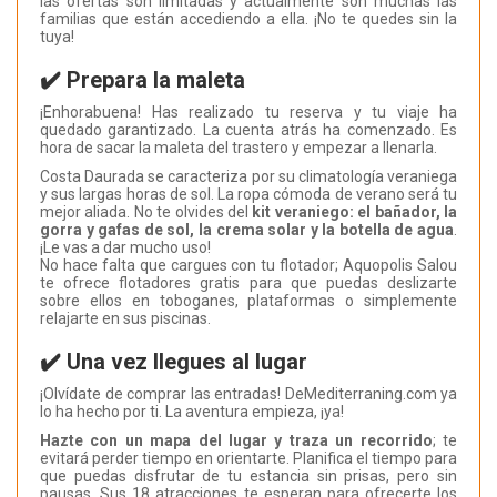
las ofertas son limitadas y actualmente son muchas las
familias que están accediendo a ella. ¡No te quedes sin la
tuya!
✔️ Prepara la maleta
¡Enhorabuena! Has realizado tu reserva y tu viaje ha
quedado garantizado. La cuenta atrás ha comenzado. Es
hora de sacar la maleta del trastero y empezar a llenarla.
Costa Daurada se caracteriza por su climatología veraniega
y sus largas horas de sol. La ropa cómoda de verano será tu
mejor aliada. No te olvides del
kit veraniego: el bañador, la
gorra y gafas de sol, la crema solar y la botella de agua
.
¡Le vas a dar mucho uso!
No hace falta que cargues con tu flotador; Aquopolis Salou
te ofrece flotadores gratis para que puedas deslizarte
sobre ellos en toboganes, plataformas o simplemente
relajarte en sus piscinas.
✔️ Una vez llegues al lugar
¡Olvídate de comprar las entradas! DeMediterraning.com ya
lo ha hecho por ti. La aventura empieza, ¡ya!
Hazte con un mapa del lugar y traza un recorrido
; te
evitará perder tiempo en orientarte. Planifica el tiempo para
que puedas disfrutar de tu estancia sin prisas, pero sin
pausas. Sus 18 atracciones te esperan para ofrecerte los