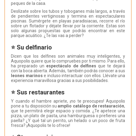
peques de la casa.
Deslízate sobre los tubos y toboganes más largos, a través
de pendientes vertiginosas y termina en espectaculares
piscinas. Sumérgete en playas paradisiacas, recorre el río
sobre un flotador y déjate llevar por la corriente. Estas son
solo algunas propuestas que podrás encontrar en este
parque acuático. ¿Te las vas a perder?
⭐ Su delfinario
Dicen que los delfines son animales muy inteligentes, y
Aquopolis quiere que lo compruebes por ti mismo. Para ello,
ha preparado un
espectáculo de delfines
que te dejará
con la boca abierta. Además, también podrás conocer a sus
leones marinos
e incluso interactuar con ellos. Llévate una
experiencia maravillosa gracias a sus posibilidades.
⭐ Sus restaurantes
Y cuando el hambre apriete, ¡no te preocupes! Aquopolis
pone a tu disposición su
amplio catálogo de restauración
,
que te permitirá elegir espacio y comida. ¿Te apetece una
pizza, un plato de pasta, una hamburguesa o prefieres una
paella? ¿Y qué tal un perrito, un helado o un poco de fruta
fresca? ¡Aquopolis te lo ofrece!