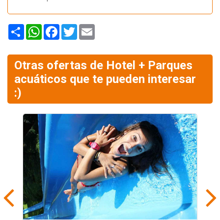
Share
WhatsApp
Facebook
Twitter
Email
Otras ofertas de Hotel + Parques
acuáticos que te pueden interesar
:)