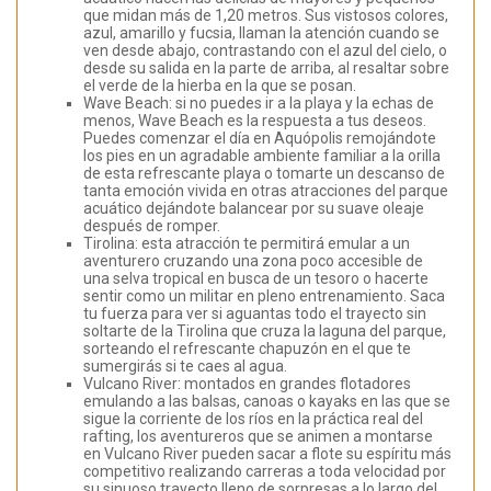
que midan más de 1,20 metros. Sus vistosos colores,
azul, amarillo y fucsia, llaman la atención cuando se
ven desde abajo, contrastando con el azul del cielo, o
desde su salida en la parte de arriba, al resaltar sobre
el verde de la hierba en la que se posan.
Wave Beach: si no puedes ir a la playa y la echas de
menos, Wave Beach es la respuesta a tus deseos.
Puedes comenzar el día en Aquópolis remojándote
los pies en un agradable ambiente familiar a la orilla
de esta refrescante playa o tomarte un descanso de
tanta emoción vivida en otras atracciones del parque
acuático dejándote balancear por su suave oleaje
después de romper.
Tirolina: esta atracción te permitirá emular a un
aventurero cruzando una zona poco accesible de
una selva tropical en busca de un tesoro o hacerte
sentir como un militar en pleno entrenamiento. Saca
tu fuerza para ver si aguantas todo el trayecto sin
soltarte de la Tirolina que cruza la laguna del parque,
sorteando el refrescante chapuzón en el que te
sumergirás si te caes al agua.
Vulcano River: montados en grandes flotadores
emulando a las balsas, canoas o kayaks en las que se
sigue la corriente de los ríos en la práctica real del
rafting, los aventureros que se animen a montarse
en Vulcano River pueden sacar a flote su espíritu más
competitivo realizando carreras a toda velocidad por
su sinuoso trayecto lleno de sorpresas a lo largo del