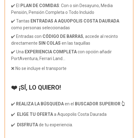
✔️ El
PLAN DE COMIDAS
: Con o sin Desayuno, Media
Pensión, Pensión Completa o Todo Incluido
✔️ Tantas
ENTRADAS A AQUOPOLIS COSTA DAURADA
como personas seleccionadas
✔️ Entradas con
CÓDIGO DE BARRAS
, accede al recinto
directamente
SIN COLAS
en las taquillas
✔️ Una
EXPERIENCIA COMPLETA
con opción añadir
PortAventura, Ferrari Land...
❌ No se incluye el transporte
❤️ ¡SÍ, LO QUIERO!
✔️
REALIZA LA BÚSQUEDA
en el
BUSCADOR SUPERIOR 👆
✔️
ELIGE TU OFERTA
a Aquopolis Costa Daurada
✔️
DISFRUTA
de tu experiencia.