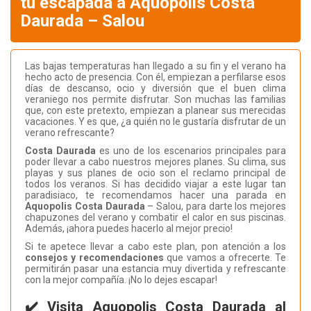
tu escapada a Aquopolis Costa
Daurada – Salou
Las bajas temperaturas han llegado a su fin y el verano ha
hecho acto de presencia. Con él, empiezan a perfilarse esos
días de descanso, ocio y diversión que el buen clima
veraniego nos permite disfrutar. Son muchas las familias
que, con este pretexto, empiezan a planear sus merecidas
vacaciones. Y es que, ¿a quién no le gustaría disfrutar de un
verano refrescante?
Costa Daurada
es uno de los escenarios principales para
poder llevar a cabo nuestros mejores planes. Su clima, sus
playas y sus planes de ocio son el reclamo principal de
todos los veranos. Si has decidido viajar a este lugar tan
paradisiaco, te recomendamos hacer una parada en
Aquopolis Costa Daurada
– Salou, para darte los mejores
chapuzones del verano y combatir el calor en sus piscinas.
Además, ¡ahora puedes hacerlo al mejor precio!
Si te apetece llevar a cabo este plan, pon atención a los
consejos y recomendaciones
que vamos a ofrecerte. Te
permitirán pasar una estancia muy divertida y refrescante
con la mejor compañía. ¡No lo dejes escapar!
✔️ Visita Aquopolis Costa Daurada al