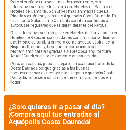
Pero si prefieres un poco más de movimiento, otra
alternativa sería que te alojaras en Hoteles de Salou o en
Hoteles de Cambrils. Son urbes más animadas que La
Pineda y están muy cerca de Aquopolis Costa Daurada. Es
más, tanto Salou como Cambrils cuentan con líneas de
autobuses regulares que te dejan delante del parque.
Otra alternativa sería alojarte en Hoteles de Tarragona o en
Hoteles de Reus, ambas ciudades con un importantísimo
patrimonio cultural; la primera como antigua capital de la
Hispania Romana y, la segunda, como icono del
Modernismo catalán gracias a su preciosa arquitectura.
Antoní Gaudí nació precisamente en esta ciudad.
Pero, en realidad, puedes alojarte en cualquier hotel de la
Costa Daurada porque gracias a las buenas
comunicaciones existentes para llegar a Aquopolis Costa
Daurada, no te será dificil ni perderás mucho tiempo en
llegar.
¿Solo quieres ir a pasar el día?
¡Compra aquí tus entradas al
Aquópolis Costa Daurada!