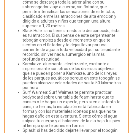
cómo se descarga toda la adrenalina con su
sobrecogedor viaje a cuerpo, sin flotador, que
permite intensificar las sensaciones de este tubo,
clasificado entre las atracciones de alta emoción y
dirigido a adultos y niños que tengan una altura
superior a 1,20 metros.
Black Hole: si no tienes miedo a lo desconocido, ésta
es tu atracción. El suspense de este serpenteante
tobogán empieza desde el momento en que te
sientas en el flotador y te dejas llevar por una
corriente de agua a toda velocidad por su trepidante
recorrido, sin ver nada, sumergido en la más
profunda oscuridad.
Kamikaze: alucinante, electrizante, excitante e
impresionante son otros de los diversos adjetivos
que se pueden poner a Kamikaze, uno de los reyes
de los parques acuáticos porque en este tobogán se
pueden alcanzar velocidades de hasta 50 kilómetros
por hora.
Surf Waimea: Surf Waimea te permite practicar
bodyboard sobre una tabla de foam hasta que te
canses o te hagas un experto, pero si en el intento te
caes, no temas, la instalación está fabricada en
forma y con los materiales idóneos para que no te
hagas daño en esta aventura. Siente cómo el agua
salpica tu cuerpo y el balanceo de la ola bajo tus pies
al tiempo que te pones en forma.
Splash: si has decidido dejarte llevar por el tobogán