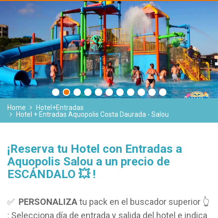
Home
Hotel+Entradas
Hotel + Entradas Aquopolis Costa Daurada - Salou
¡Reserva tu Hotel con Entradas a
Aquopolis Salou a un precio de
ESCÁNDALO 💥 !
✅
PERSONALIZA
tu pack en el buscador superior 👆
: Selecciona día de entrada y salida del hotel e indica