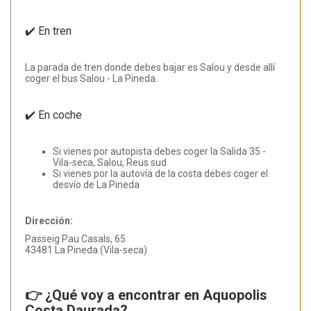
✔️ En tren
La parada de tren donde debes bajar es Salou y desde allí
coger el bus Salou - La Pineda.
✔️ En coche
Si vienes por autopista debes coger la Salida 35 -
Vila-seca, Salou, Reus sud
Si vienes por la autovía de la costa debes coger el
desvío de La Pineda
Dirección:
Passeig Pau Casals, 65
43481 La Pineda (Vila-seca)
👉 ¿Qué voy a encontrar en Aquopolis
Costa Daurada?