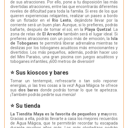
de sus atracciones. Por ello, pone a tu disposición las más
divertidas atracciones, entre las que encontrarás diferentes
niveles de dificultad para toda la familia. Si eres de los que
quieren experiencias relajantes, realizar un paseo a bordo
de un flotador en el
Rio Lento
, dejándote llevar por la
corriente será un buen plan. Aunque, si lo prefieres, podrás
bañarte, después de tomar el sol, en la
Playa Quetzal
. La
zona de relax de
El Arrecife
también será el lugar ideal. Si
prefieres atracciones con un poco más de emoción, la
Isla
de Toboganes
te permitirá liberar adrenalina mientras te
deslizas por los toboganes acuáticos más emocionantes y
divertidos. Los más pequeños, además, podrán hacer uso
del Mini Paraíso, una gran piscina con juegos acuáticos y
toboganes infantiles; ¡600 metros de diversión!
⭐ Sus kioscos y bares
Tomar un tentempié, refrescarte o tan solo reponer
energías, ¡o las tres cosas a la vez! Agua Mágica te ofrece
sus
dos bares
donde podrás tomar lo que te apetezca.
¡También podrás pedirte sus menús!
⭐ Su tienda
La Tiendita Maya es la favorita de pequeños y ma
yores.
Gracias a ella, podrás llevarte a casa los mejores recuerdos
de Agua Mágica, que te permitirán recordar tu escapada
durante muchos años más. Los más olvidadizos podrán