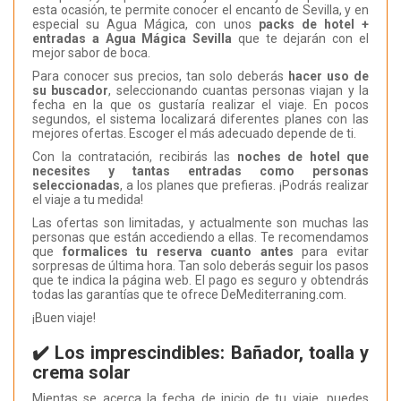
esta ocasión, te permite conocer el encanto de Sevilla, y en
especial su Agua Mágica, con unos
packs de hotel +
entradas a Agua Mágica Sevilla
que te dejarán con el
mejor sabor de boca.
Para conocer sus precios, tan solo deberás
hacer uso de
su buscador
, seleccionando cuantas personas viajan y la
fecha en la que os gustaría realizar el viaje. En pocos
segundos, el sistema localizará diferentes planes con las
mejores ofertas. Escoger el más adecuado depende de ti.
Con la contratación, recibirás las
noches de hotel que
necesites y tantas entradas como personas
seleccionadas
, a los planes que prefieras. ¡Podrás realizar
el viaje a tu medida!
Las ofertas son limitadas, y actualmente son muchas las
personas que están accediendo a ellas. Te recomendamos
que
formalices tu reserva cuanto antes
para evitar
sorpresas de última hora. Tan solo deberás seguir los pasos
que te indica la página web. El pago es seguro y obtendrás
todas las garantías que te ofrece DeMediterraning.com.
¡Buen viaje!
✔️ Los imprescindibles: Bañador, toalla y
crema solar
Mientas se acerca la fecha de inicio de tu viaje, puedes