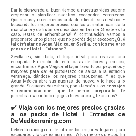
Dar la bienvenida al buen tiempo a nuestras vidas supone
empezar a planificar nuestras escapadas veraniegas.
Quien más y quien menos anda decidiendo sus destinos y
buscando los mejores precios que les permitan salir de la
monotonía y disfrutar de unos días en familia. Si este es tu
caso, ¡estás de enhorabuena! A continuación, vamos a
proponerte unos planes que no podrás dejar escapar:
¿Qué
tal disfrutar de Agua Mágica, en Sevilla, con los mejores
packs de Hotel + Entradas?
Sevilla es, sin duda, el lugar ideal para realizar una
escapada. En medio de este oasis de flores y música,
encontramos Agua Mágica; el lugar favorito por pequeños y
mayores para dar el pistoletazo de salida a la estación
veraniega, dándose los mejores chapuzones. Y es que
Agua Mágica abre sus puertas, de nuevo, y lo hace a lo
grande. Si quieres descubrirlo, pon atención a los
consejos
y recomendaciones que te hemos preparado
. Te
permitirán sacar todo el jugo a tu estancia. ¿Te animas?
✔️ Viaja con los mejores precios gracias
a los packs de Hotel + Entradas de
DeMediterraning.com
DeMediterraning.com te ofrece los mejores lugares para
escaparte, y lo que es aún mejor: A los mejores precios. En