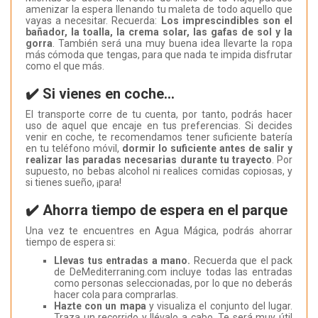
amenizar la espera llenando tu maleta de todo aquello que
vayas a necesitar. Recuerda:
Los imprescindibles son el
bañador, la toalla, la crema solar, las gafas de sol y la
gorra
. También será una muy buena idea llevarte la ropa
más cómoda que tengas, para que nada te impida disfrutar
como el que más.
✔️ Si vienes en coche…
El transporte corre de tu cuenta, por tanto, podrás hacer
uso de aquel que encaje en tus preferencias. Si decides
venir en coche, te recomendamos tener suficiente batería
en tu teléfono móvil,
dormir lo suficiente antes de salir y
realizar las paradas necesarias durante tu trayecto
. Por
supuesto, no bebas alcohol ni realices comidas copiosas, y
si tienes sueño, ¡para!
✔️ Ahorra tiempo de espera en el parque
Una vez te encuentres en Agua Mágica, podrás ahorrar
tiempo de espera si:
Llevas tus entradas a mano.
Recuerda que el pack
de DeMediterraning.com incluye todas las entradas
como personas seleccionadas, por lo que no deberás
hacer cola para comprarlas.
Hazte con un mapa
y visualiza el conjunto del lugar.
Traza un recorrido y llévalo a cabo. Te será muy útil