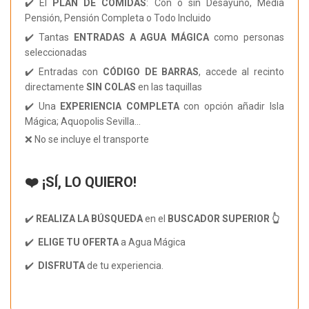
✔️ El
PLAN DE COMIDAS
: Con o sin Desayuno, Media
Pensión, Pensión Completa o Todo Incluido
✔️ Tantas
ENTRADAS A AGUA MÁGICA
como personas
seleccionadas
✔️ Entradas con
CÓDIGO DE BARRAS
, accede al recinto
directamente
SIN COLAS
en las taquillas
✔️ Una
EXPERIENCIA COMPLETA
con opción añadir Isla
Mágica; Aquopolis Sevilla...
❌ No se incluye el transporte
❤️ ¡SÍ, LO QUIERO!
✔️
REALIZA LA BÚSQUEDA
en el
BUSCADOR SUPERIOR 👆
✔️
ELIGE TU OFERTA
a Agua Mágica
✔️
DISFRUTA
de tu experiencia.