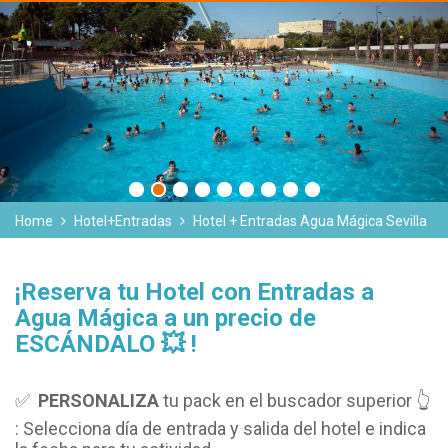
Home
Hotel+Entradas
Hotel + Entradas Agua Mágica Sevilla
¡Reserva tu Hotel con Entradas a
Agua Mágica a un precio de
ESCÁNDALO 💥 !
✅
PERSONALIZA
tu pack en el buscador superior 👆
: Selecciona día de entrada y salida del hotel e indica