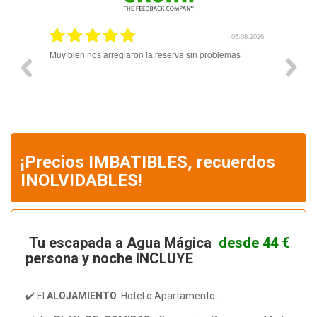
.08.2026
05.08.2026
Muy bien nos arreglaron la reserva sin problemas
El pers
amabili
reserv
¡Precios IMBATIBLES, recuerdos
INOLVIDABLES!
Tu escapada a Agua Mágica
desde 44 €
persona y noche INCLUYE
✔️ El
ALOJAMIENTO
: Hotel o Apartamento.