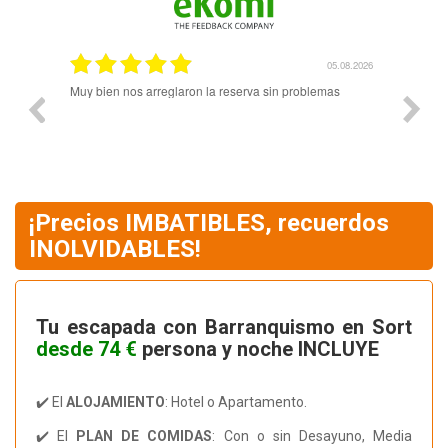
.08.2026
05.08.2026
Muy bien nos arreglaron la reserva sin problemas
El pers
amabili
reserv
¡Precios IMBATIBLES, recuerdos
INOLVIDABLES!
Tu escapada con Barranquismo en Sort
desde 74 €
persona y noche INCLUYE
✔️ El
ALOJAMIENTO
: Hotel o Apartamento.
✔️ El
PLAN DE COMIDAS
: Con o sin Desayuno, Media