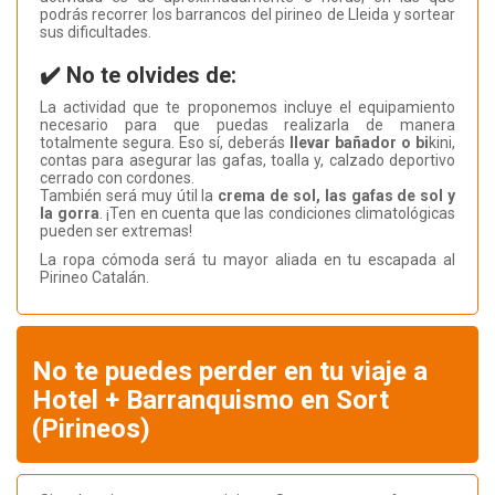
podrás recorrer los barrancos del pirineo de Lleida y sortear
sus dificultades.
✔️ No te olvides de:
La actividad que te proponemos incluye el equipamiento
necesario para que puedas realizarla de manera
totalmente segura. Eso sí, deberás
llevar bañador o bi
kini,
contas para asegurar las gafas, toalla y, calzado deportivo
cerrado con cordones.
También será muy útil la
crema de sol, las gafas de sol y
la gorra
. ¡Ten en cuenta que las condiciones climatológicas
pueden ser extremas!
La ropa cómoda será tu mayor aliada en tu escapada al
Pirineo Catalán.
No te puedes perder en tu viaje a
Hotel + Barranquismo en Sort
(Pirineos)