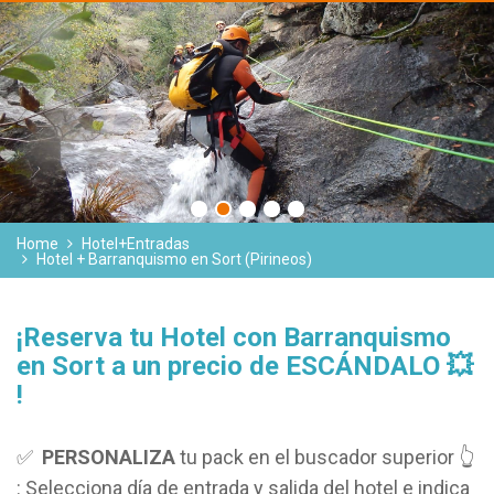
Home
Hotel+Entradas
Hotel + Barranquismo en Sort (Pirineos)
¡Reserva tu Hotel con Barranquismo
en Sort a un precio de ESCÁNDALO 💥
!
✅
PERSONALIZA
tu pack en el buscador superior 👆
: Selecciona día de entrada y salida del hotel e indica