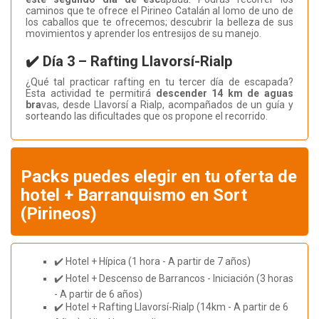
caminos que te ofrece el Pirineo Catalán al lomo de uno de
los caballos que te ofrecemos; descubrir la belleza de sus
movimientos y aprender los entresijos de su manejo.
✔️ Día 3 – Rafting Llavorsí-Rialp
¿Qué tal practicar rafting en tu tercer día de escapada?
Esta actividad te permitirá
descender 14 km de aguas
bra
vas, desde Llavorsí a Rialp, acompañados de un guía y
sorteando las dificultades que os propone el recorrido.
Packs puedes elegir en tu oferta de
hotel + Barranquismo en Sort
(Pirineos)
✔️ Hotel + Hípica (1 hora - A partir de 7 años)
✔️ Hotel + Descenso de Barrancos - Iniciación (3 horas
- A partir de 6 años)
✔️ Hotel + Rafting Llavorsí-Rialp (14km - A partir de 6