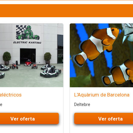
eléctricos
L'Aquàrium de Barcelona
re
Deltebre
Ver oferta
Ver oferta