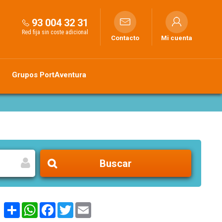
93 004 32 31
Red fija sin coste adicional
Contacto
Mi cuenta
Grupos PortAventura
Buscar
Share
WhatsApp
Facebook
Twitter
Email