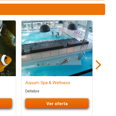
Aquum Spa & Wellness
Barcelo
hop of
Deltebre
Deltebre
Ver oferta