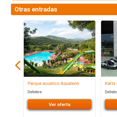
Otras entradas
Parque acuatico Aqualeón
Karts 
Deltebre
Delteb
Ver oferta