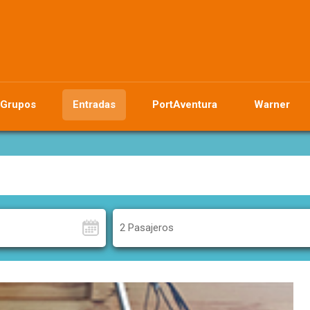
Grupos
Entradas
PortAventura
Warner
2 Pasajeros