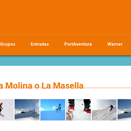
Grupos
Entradas
PortAventura
Warner
a Molina o La Masella