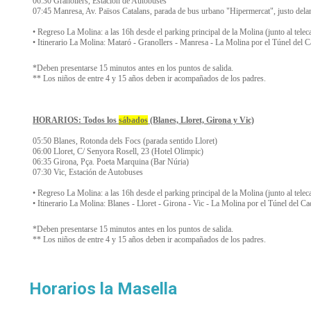
06:30 Granollers, Estación de Autobuses
07:45 Manresa, Av. Països Catalans, parada de bus urbano "Hipermercat", justo delan
• Regreso La Molina: a las 16h desde el parking principal de la Molina (junto al tele
• Itinerario La Molina: Mataró - Granollers - Manresa - La Molina por el Túnel del C
*Deben presentarse 15 minutos antes en los puntos de salida.
** Los niños de entre 4 y 15 años deben ir acompañados de los padres.
HORARIOS: Todos los
sábados
(Blanes, Lloret, Girona y Vic)
05:50 Blanes, Rotonda dels Focs (parada sentido Lloret)
06:00 Lloret, C/ Senyora Rosell, 23 (Hotel Olimpic)
06:35 Girona, Pça. Poeta Marquina (Bar Núria)
07:30 Vic, Estación de Autobuses
• Regreso La Molina: a las 16h desde el parking principal de la Molina (junto al tele
• Itinerario La Molina: Blanes - Lloret - Girona - Vic - La Molina por el Túnel del Ca
*Deben presentarse 15 minutos antes en los puntos de salida.
** Los niños de entre 4 y 15 años deben ir acompañados de los padres.
Horarios la Masella