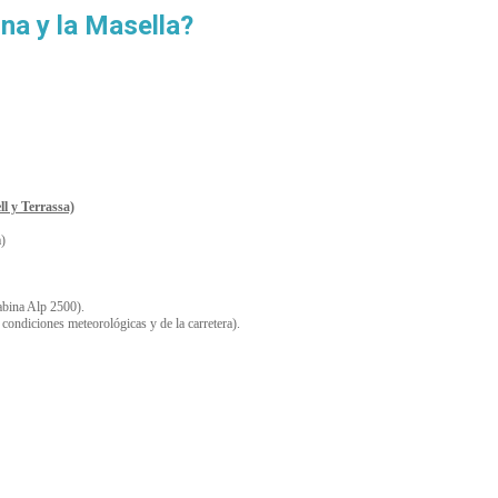
na y la Masella?
l y Terrassa)
a)
cabina Alp 2500).
 condiciones meteorológicas y de la carretera).