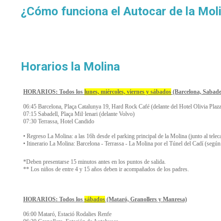
¿Cómo funciona el Autocar de la Moli
Horarios la Molina
HORARIOS: Todos los
lunes, miércoles, viernes y sábados
(Barcelona, Sabadel
06:45 Barcelona, Plaça Catalunya 19, Hard Rock Café (delante del Hotel Olivia Plaz
07:15 Sabadell, Plaça Mil·lenari (delante Volvo)
07:30 Terrassa, Hotel Candido
• Regreso La Molina: a las 16h desde el parking principal de la Molina (junto al tele
• Itinerario La Molina: Barcelona - Terrassa - La Molina por el Túnel del Cadí (según
*Deben presentarse 15 minutos antes en los puntos de salida.
** Los niños de entre 4 y 15 años deben ir acompañados de los padres.
HORARIOS: Todos los
sábados
(Mataró, Granollers y Manresa)
06:00 Mataró, Estació Rodalies Renfe