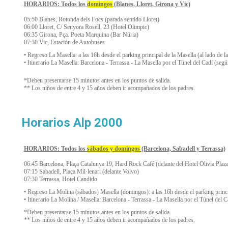
HORARIOS: Todos los
domingos
(Blanes, Lloret, Girona y Vic)
05:50 Blanes, Rotonda dels Focs (parada sentido Lloret)
06:00 Lloret, C/ Senyora Rosell, 23 (Hotel Olimpic)
06:35 Girona, Pça. Poeta Marquina (Bar Núria)
07:30 Vic, Estación de Autobuses
• Regreso La Masella: a las 16h desde el parking principal de la Masella (al lado de la 
• Itinerario La Masella: Barcelona - Terrassa - La Masella por el Túnel del Cadí (segú
*Deben presentarse 15 minutos antes en los puntos de salida.
** Los niños de entre 4 y 15 años deben ir acompañados de los padres.
Horarios Alp 2000
HORARIOS: Todos los
sábados y domingos
(Barcelona, Sabadell y Terrassa)
06:45 Barcelona, Plaça Catalunya 19, Hard Rock Café (delante del Hotel Olivia Plaz
07:15 Sabadell, Plaça Mil·lenari (delante Volvo)
07:30 Terrassa, Hotel Candido
• Regreso La Molina (sábados) Masella (domingos): a las 16h desde el parking principal
• Itinerario La Molina / Masella: Barcelona - Terrassa - La Masella por el Túnel del C
*Deben presentarse 15 minutos antes en los puntos de salida.
** Los niños de entre 4 y 15 años deben ir acompañados de los padres.