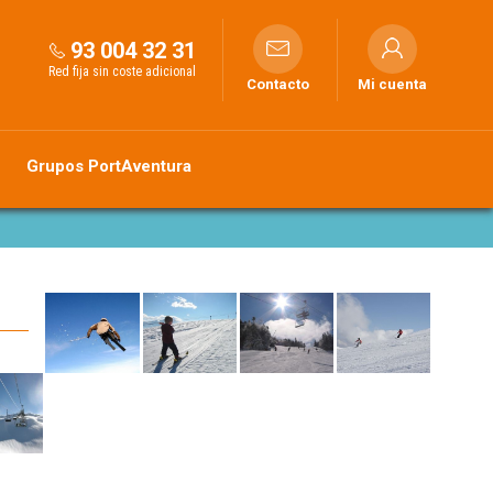
93 004 32 31
Red fija sin coste adicional
Contacto
Mi cuenta
Grupos PortAventura