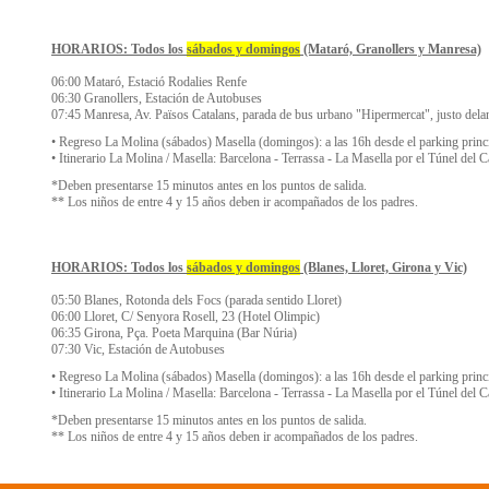
HORARIOS: Todos los
sábados y domingos
(Mataró, Granollers y Manresa)
06:00 Mataró, Estació Rodalies Renfe
06:30 Granollers, Estación de Autobuses
07:45 Manresa, Av. Països Catalans, parada de bus urbano "Hipermercat", justo delan
• Regreso La Molina (sábados) Masella (domingos): a las 16h desde el parking principal
• Itinerario La Molina / Masella: Barcelona - Terrassa - La Masella por el Túnel del C
*Deben presentarse 15 minutos antes en los puntos de salida.
** Los niños de entre 4 y 15 años deben ir acompañados de los padres.
HORARIOS: Todos los
sábados y domingos
(Blanes, Lloret, Girona y Vic)
05:50 Blanes, Rotonda dels Focs (parada sentido Lloret)
06:00 Lloret, C/ Senyora Rosell, 23 (Hotel Olimpic)
06:35 Girona, Pça. Poeta Marquina (Bar Núria)
07:30 Vic, Estación de Autobuses
• Regreso La Molina (sábados) Masella (domingos): a las 16h desde el parking principal
• Itinerario La Molina / Masella: Barcelona - Terrassa - La Masella por el Túnel del C
*Deben presentarse 15 minutos antes en los puntos de salida.
** Los niños de entre 4 y 15 años deben ir acompañados de los padres.