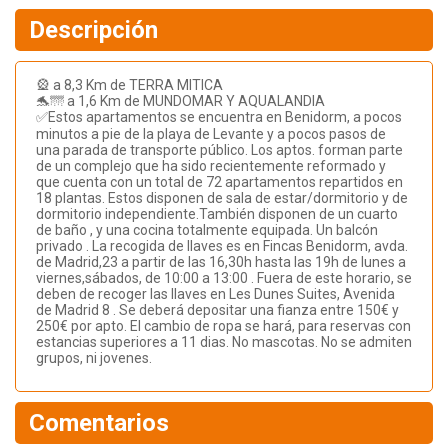
Descripción
🎡 a 8,3 Km de TERRA MITICA
🐬🌁 a 1,6 Km de MUNDOMAR Y AQUALANDIA
✅Estos apartamentos se encuentra en Benidorm, a pocos
minutos a pie de la playa de Levante y a pocos pasos de
una parada de transporte público. Los aptos. forman parte
de un complejo que ha sido recientemente reformado y
que cuenta con un total de 72 apartamentos repartidos en
18 plantas. Estos disponen de sala de estar/dormitorio y de
dormitorio independiente.También disponen de un cuarto
de baño , y una cocina totalmente equipada. Un balcón
privado . La recogida de llaves es en Fincas Benidorm, avda.
de Madrid,23 a partir de las 16,30h hasta las 19h de lunes a
viernes,sábados, de 10:00 a 13:00 . Fuera de este horario, se
deben de recoger las llaves en Les Dunes Suites, Avenida
de Madrid 8 . Se deberá depositar una fianza entre 150€ y
250€ por apto. El cambio de ropa se hará, para reservas con
estancias superiores a 11 dias. No mascotas. No se admiten
grupos, ni jovenes.
Comentarios