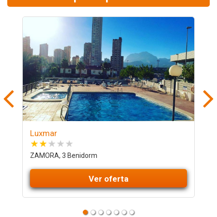
Luxmar
P
ZAMORA, 3 Benidorm
C
Ver oferta