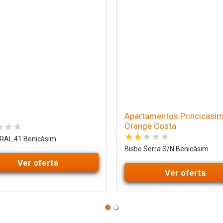
Apartamentos Princicasi
Orange Costa
AL 41 Benicàsim
Bisbe Serra S/N Benicàsim
Ver oferta
Ver oferta