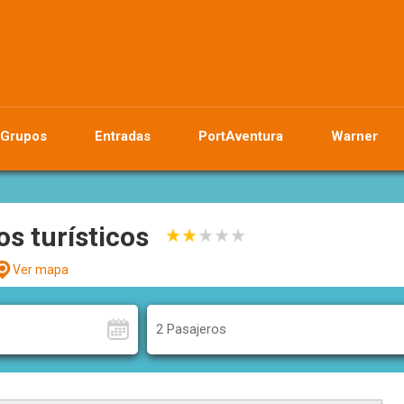
Grupos
Entradas
PortAventura
Warner
s turísticos
Ver mapa
2 Pasajeros