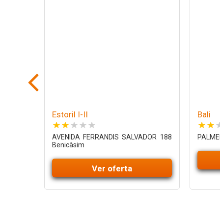
Estoril I-II
Bali
AVENIDA FERRANDIS SALVADOR 188
PALMER
Benicàsim
Ver oferta