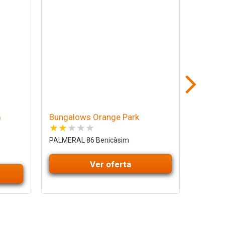
m
Bungalows Orange Park
Bungal
PALMERAL 86 Benicàsim
PALMERA
Ver oferta