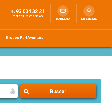
93 004 32 31
Red fija sin coste adicional
Contacto
Mi cuenta
Grupos PortAventura
Buscar