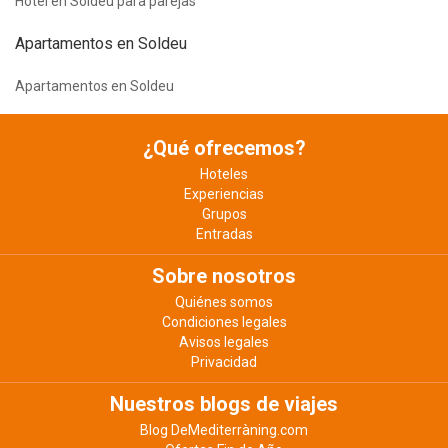
Hotel en Soldeu para parejas
Apartamentos en Soldeu
Apartamentos en Soldeu
¿Qué ofrecemos?
Hoteles
Experiencias
Grupos
Entradas
Sobre nosotros
Quiénes somos
Condiciones legales
Avisos legales
Privacidad
Nuestros blogs de viajes
Blog DeMediterràning.com