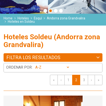
Home
Hoteles
Esquí
Andorra zona Grandvalira
Hoteles en Soldeu
Hoteles Soldeu (Andorra zona
Grandvalira)
FILTRA LOS RESULTADOS
ORDENAR POR:
«
‹
1
2
3
›
»